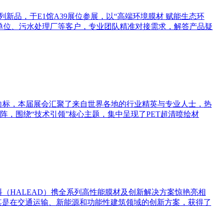
系列新品，于E1馆A39展位参展，以“高端环境膜材 赋能生态环
单位、污水处理厂等客户，专业团队精准对接需求，解答产品疑
的风向标，本届展会汇聚了来自世界各地的行业精英与专业人士，热
，围绕“技术引领”核心主题，集中呈现了PET超清喷绘材
海利得复合材料（HALEAD）携全系列高性能膜材及创新解决方案惊艳亮相
尤其是在交通运输、新能源和功能性建筑领域的创新方案，获得了