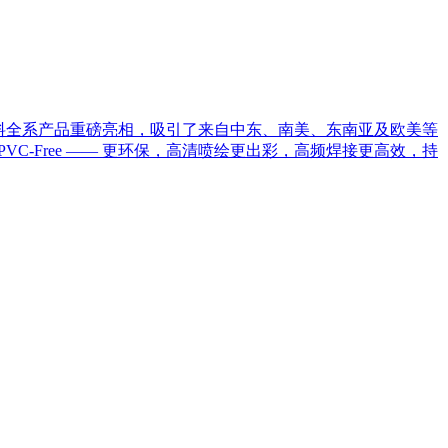
告材料全系产品重磅亮相，吸引了来自中东、南美、东南亚及欧美等
-Free —— 更环保，高清喷绘更出彩，高频焊接更高效，持