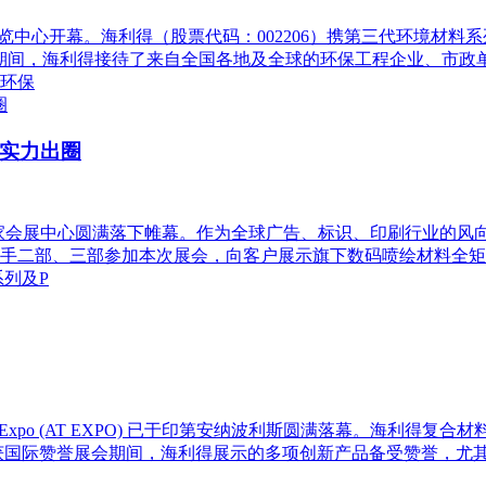
国际博览中心开幕。海利得（股票代码：002206）携第三代环境材料
期间，海利得接待了来自全国各地及全球的环保工程企业、市政
环保
领，实力出圈
印展在国家会展中心圆满落下帷幕。作为全球广告、标识、印刷行业
手二部、三部参加本次展会，向客户展示旗下数码喷绘材料全矩阵
系列及P
extiles Expo (AT EXPO) 已于印第安纳波利斯圆满落幕。
，广获国际赞誉展会期间，海利得展示的多项创新产品备受赞誉，