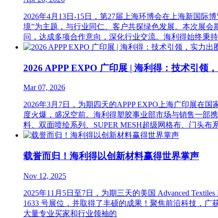
2026年4月13日-15日，第27届上海环博会在上海新
境”为主题，与行业同仁、客户共探绿色发展。本次展会
问，达成多项合作意向，深化行业交流。海利得始终秉持
2026 APPP EXPO 广印展 | 海利得：技术引
Mar 07, 2026
2026年3月7日，为期四天的APPP EXPO上海广
度火爆，盛况空前。海利得塑胶事业部市场与销售一部携
料、双面喷绘系列、SUPER MESH超级网格布、门头布
载誉而归！海利得以创新材料赢得世界掌声
Nov 12, 2025
2025年11月5日至7日，为期三天的美国 Advanced T
1633 号展位，并取得了丰硕的成果！聚焦前沿科技
大量专业买家和行业领袖的