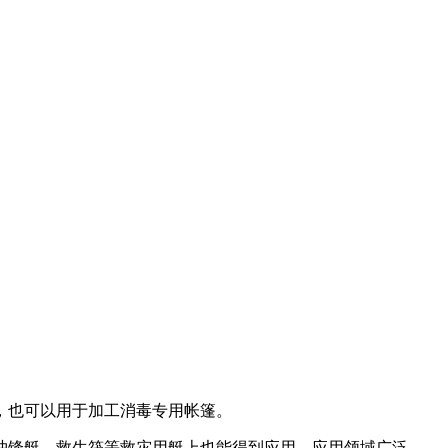
，也可以用于加工消毒专用帐篷。
冲锋艇、救生筏等救灾用艇上也能得到应用，应用领域广泛。