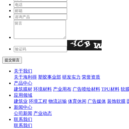
关于我们
关于海利得
塑胶事业部
研发实力
荣誉资质
产品中心
建筑膜材
环境材料
产业用布
广告喷绘材料
TPU材料
软
应用领域
建筑业
环境工程
物流运输
体育休闲
广告媒体
装饰软膜
新闻中心
公司新闻
产业动态
联系我们
联系我们