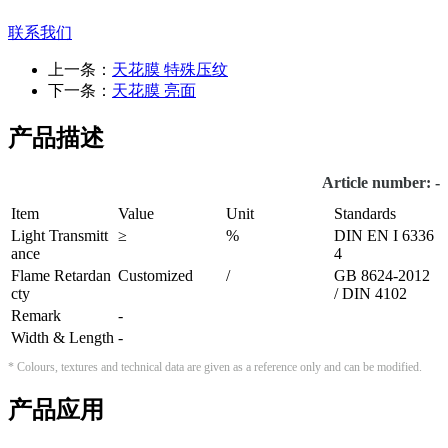
联系我们
上一条：
天花膜 特殊压纹
下一条：
天花膜 亮面
产品描述
Article number: -
Item
Value
Unit
Standards
Light Transmitt
≥
%
DIN EN I 6336
ance
4
Flame Retardan
Customized
/
GB 8624-2012
cty
/ DIN 4102
Remark
-
Width & Length
-
* Colours, textures and technical data are given as a reference only and can be modified.
产品应用