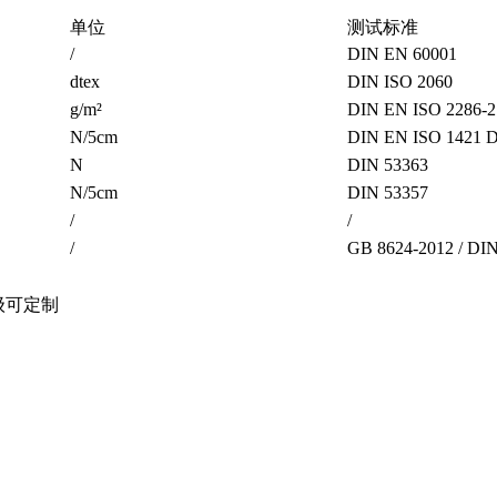
单位
测试标准
/
DIN EN 60001
dtex
DIN ISO 2060
g/m²
DIN EN ISO 2286-2
N/5cm
DIN EN ISO 1421 D
N
DIN 53363
N/5cm
DIN 53357
/
/
/
GB 8624-2012 / DI
级可定制