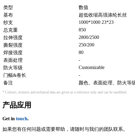
类型
数值
基布
超低收缩高强涤纶长丝
1000*1000 23*23
纱支
850
总克重
2800/2500
拉伸强度
250/200
撕裂强度
80
焊接强度
-
表面处理
Customizable
防火等级
-
门幅&卷长
备注
颜色、表面处理、防火等
* Colours, textures and technical data are given as a reference only and can be modified.
产品应用
Get in
touch
.
如果您有任何问题或需要帮助，请随时与我们的团队联系。