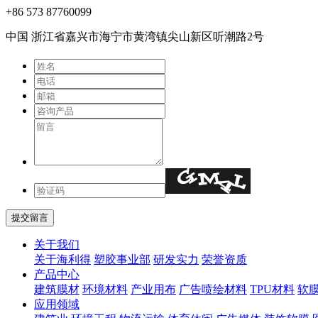
+86 573 87760099
中国 浙江省嘉兴市海宁市⻩湾镇尖⼭新区听潮路2号
关于我们
关于海利得
塑胶事业部
研发实力
荣誉资质
产品中心
建筑膜材
环境材料
产业用布
广告喷绘材料
TPU材料
软
应用领域