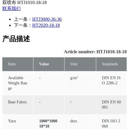
双喷布 HTJ1010-18-18
联系我们
上一条：
HTJ3000-36-36
下一条：
HT2020-18-18
产品描述
Article number: HTJ1010-18-18
Item
Value
Unit
Standards
Available
-
g/m²
DIN EN IS
Weight Ran
O 2286-2
ge
Base Fabric
-
/
DIN EN 60
001
Yarn
1000*1000
dtex
DIN ISO 2
18*18
060