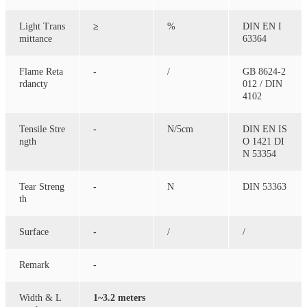
Light Trans
≥
%
DIN EN I
mittance
63364
Flame Reta
-
/
GB 8624-2
rdancty
012 / DIN
4102
Tensile Stre
-
N/5cm
DIN EN IS
ngth
O 1421 DI
N 53354
Tear Streng
-
N
DIN 53363
th
Surface
-
/
/
Remark
-
Width & L
1~3.2 meters