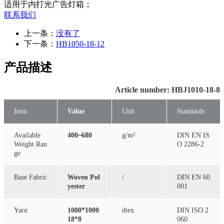
适用于内打光广告灯箱；
联系我们
上一条：
没有了
下一条：
HB1050-18-12
产品描述
Article number: HBJ1010-18-8
Item
Value
Unit
Standards
Available
400~680
g/m²
DIN EN IS
Weight Ran
O 2286-2
ge
Base Fabric
Woven Pol
/
DIN EN 60
yester
001
Yarn
1000*1000
dtex
DIN ISO 2
18*8
060