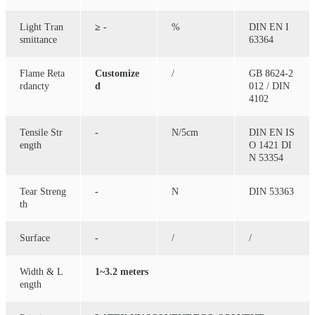
Light Tran
≥ -
%
DIN EN I
smittance
63364
Flame Reta
Customize
/
GB 8624-2
rdancty
d
012 / DIN
4102
Tensile Str
-
N/5cm
DIN EN IS
ength
O 1421 DI
N 53354
Tear Streng
-
N
DIN 53363
th
Surface
-
/
/
Width & L
1~3.2 meters
ength