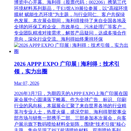
博览中心开幕。海利得（股票代码：002206）携第三代
环境材料系列新品，于E1馆A39展位参展，以“高端环境
膜材 赋能生态环境”为主题，与行业同仁、客户共探绿
色发展。本次展会期间，海利得接待了来自全国各地及
全球的环保工程企业、市政单位、污水处理厂等客户，
专业团队精准对接需求，解答产品疑问，达成多项合作
意向，深化行业交流。海利得始终秉持环保
2026 APPP EXPO 广印展 | 海利得：技术引
领，实力出圈
Mar 07, 2026
2026年3月7日，为期四天的APPP EXPO上海广印展在国
家会展中心圆满落下帷幕。作为全球广告、标识、印刷
行业的风向标，本届展会汇聚了来自世界各地的行业精
英与专业人士，热度火爆，盛况空前。海利得塑胶事业
部市场与销售一部携手二部、三部参加本次展会，向客
户展示旗下数码喷绘材料全矩阵，围绕“技术引领”核心
主题，集中呈现了PET超清喷绘材料、双面喷绘系列、