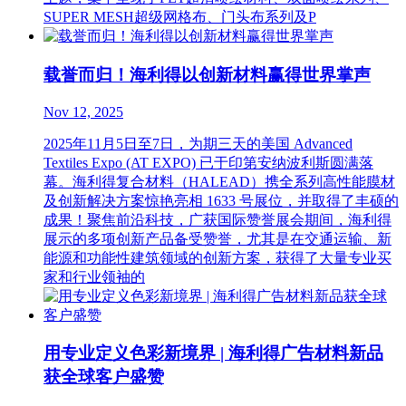
SUPER MESH超级网格布、门头布系列及P
载誉而归！海利得以创新材料赢得世界掌声
Nov 12, 2025
2025年11月5日至7日，为期三天的美国 Advanced
Textiles Expo (AT EXPO) 已于印第安纳波利斯圆满落
幕。海利得复合材料（HALEAD）携全系列高性能膜材
及创新解决方案惊艳亮相 1633 号展位，并取得了丰硕的
成果！聚焦前沿科技，广获国际赞誉展会期间，海利得
展示的多项创新产品备受赞誉，尤其是在交通运输、新
能源和功能性建筑领域的创新方案，获得了大量专业买
家和行业领袖的
用专业定义色彩新境界 | 海利得广告材料新品
获全球客户盛赞