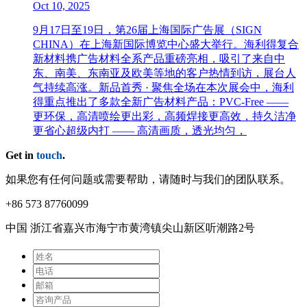
Oct 10, 2025
9月17日至19日，第26届上海国际广告展（SIGN
CHINA）在上海新国际博览中心盛大举行。海利得复合
新材料携广告材料全系产品重磅亮相，吸引了来自中
东、南美、东南亚及欧美等地的客户热情到访，展台人
气持续高涨。新品首秀 · 聚焦全场在本次展会中，海利
得重点推出了多款全新广告材料产品：PVC-Free ——
更环保，高清喷绘更出彩，高频焊接更高效，持久洁净
更省心超级内打 —— 高清画质，透光均匀，
Get in
touch
.
如果您有任何问题或需要帮助，请随时与我们的团队联系。
+86 573 87760099
中国 浙江省嘉兴市海宁市⻩湾镇尖⼭新区听潮路2号