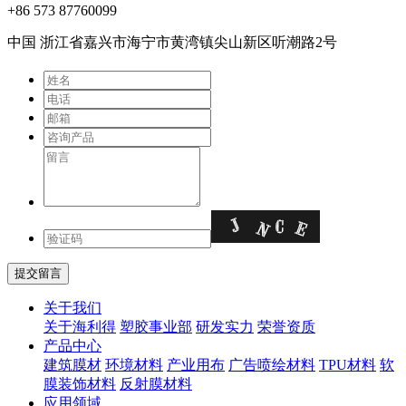
+86 573 87760099
中国 浙江省嘉兴市海宁市⻩湾镇尖⼭新区听潮路2号
关于我们
关于海利得
塑胶事业部
研发实力
荣誉资质
产品中心
建筑膜材
环境材料
产业用布
广告喷绘材料
TPU材料
软
膜装饰材料
反射膜材料
应用领域